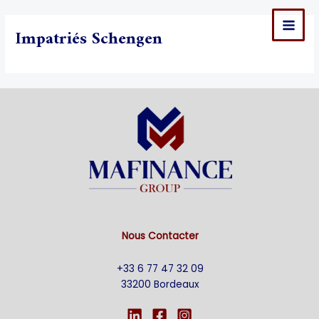
Aller
MAI
au
Impatriés Schengen
MEN
contenu
Nous Contacter
+33 6 77 47 32 09
33200 Bordeaux